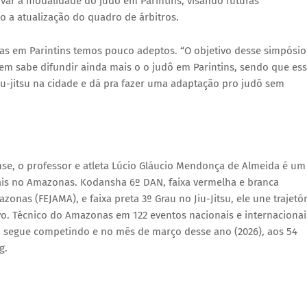
ivar a modalidade do judô em Parintins, visando futuras
o a atualização do quadro de árbitros.
mas em Parintins temos pouco adeptos. “O objetivo desse simpósio
quem sabe difundir ainda mais o o judô em Parintins, sendo que es
iu-jitsu na cidade e dá pra fazer uma adaptação pro judô sem
e, o professor e atleta Lúcio Gláucio Mendonça de Almeida é um
ais no Amazonas. Kodansha 6º DAN, faixa vermelha e branca
onas (FEJAMA), e faixa preta 3º Grau no Jiu-Jitsu, ele une trajetór
ivo. Técnico do Amazonas em 122 eventos nacionais e internacionai
 segue competindo e no mês de março desse ano (2026), aos 54
g.