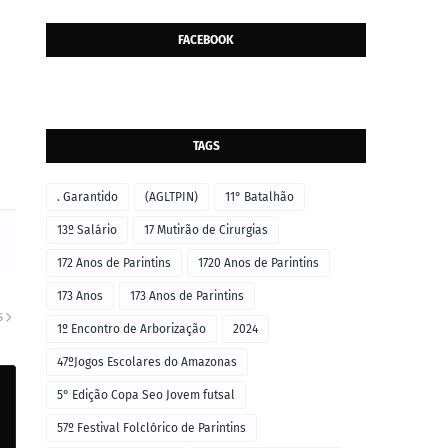
FACEBOOK
TAGS
. Garantido
(AGLTPIN)
11° Batalhão
13º Salário
17 Mutirão de Cirurgias
172 Anos de Parintins
1720 Anos de Parintins
173 Anos
173 Anos de Parintins
S
1º Encontro de Arborização
2024
47ºJogos Escolares do Amazonas
5° Edição Copa Seo Jovem futsal
57º Festival Folclórico de Parintins