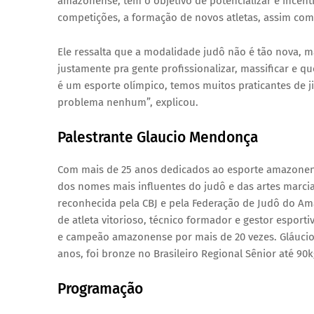
amazonense, tem o objetivo de potencializar e incent
competições, a formação de novos atletas, assim com
Ele ressalta que a modalidade judô não é tão nova, 
justamente pra gente profissionalizar, massificar e 
é um esporte olímpico, temos muitos praticantes de j
problema nenhum”, explicou.
Palestrante Glaucio Mendonça
Com mais de 25 anos dedicados ao esporte amazonens
dos nomes mais influentes do judô e das artes marci
reconhecida pela CBJ e pela Federação de Judô do Amaz
de atleta vitorioso, técnico formador e gestor esport
e campeão amazonense por mais de 20 vezes. Gláucio
anos, foi bronze no Brasileiro Regional Sênior até 90k
Programação