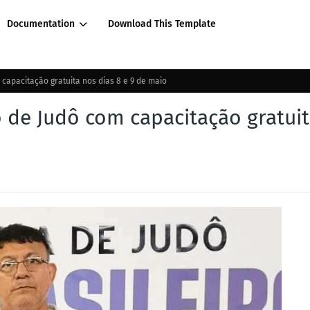
Documentation
Download This Template
 capacitação gratuita nos dias 8 e 9 de maio
o de Judô com capacitação gratui