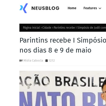
Home
Features
Página inicial
Cidade
Parintins recebe I Simpósio de Judô com
Parintins recebe I Simpósi
nos dias 8 e 9 de maio
Mídia Cabocla
12:12