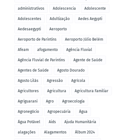
administrativos
Adolescencia
Adolescente
Adolescentes
Adultização
Aedes Aegypti
Aedesaegypti
Aeroporto
Aeroporto de Parintins
Aeroporto Júlio Belém
Afeam
afogamento
Agência Fluvial
Agência Fluvial de Parintins
Agente de Saúde
Agentes de Saúde
Agosto Dourado
Agosto Lilás
Agressão
Agrícola
Agricultores
Agricultura
Agricultura Familiar
Agriguarani
Agro
Agroecologia
Agronegócio
Agropecuária
Água
Água Potável
Aids
Ajuda Humanitária
alagações
Alagamentos
Álbum 2024