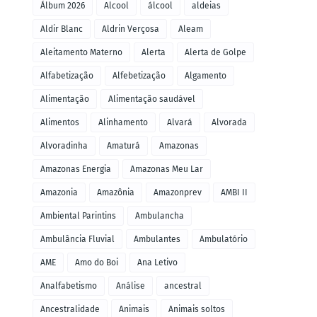
Álbum 2026
Alcool
álcool
aldeias
Aldir Blanc
Aldrin Verçosa
Aleam
Aleitamento Materno
Alerta
Alerta de Golpe
Alfabetização
Alfebetização
Algamento
Alimentação
Alimentação saudável
Alimentos
Alinhamento
Alvará
Alvorada
Alvoradinha
Amaturá
Amazonas
Amazonas Energia
Amazonas Meu Lar
Amazonia
Amazônia
Amazonprev
AMBI II
Ambiental Parintins
Ambulancha
Ambulância Fluvial
Ambulantes
Ambulatório
AME
Amo do Boi
Ana Letivo
Analfabetismo
Análise
ancestral
Ancestralidade
Animais
Animais soltos