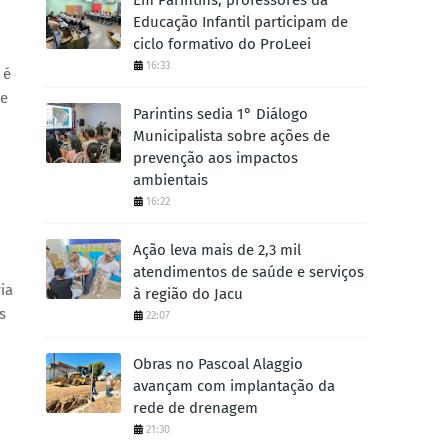
Em Parintins, professores da
Educação Infantil participam de
ciclo formativo do ProLeei
16:33
 é
se
Parintins sedia 1° Diálogo
Municipalista sobre ações de
prevenção aos impactos
ambientais
16:22
Ação leva mais de 2,3 mil
atendimentos de saúde e serviços
ia
à região do Jacu
s
22:07
Obras no Pascoal Alaggio
avançam com implantação da
rede de drenagem
21:30