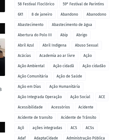
58 Festival Floclórico
59° Festival de Parintins
6X1
8 de janeiro
Abandono
Abanodono
Abastecimento
Abastecimento de água
Abertura do Polo III
Abip
Abrigo
Abril Azul
Abril Indígena
Abuso Sexual
Acácias
Academia ao ar livre
Ação
Ação Ambiental
Ação cidadã
Ação cidadão
Ação Comunitária
Ação de Saúde
Ação em Dias
Ação Humanitária
8
Ação Integrada Operação
Ação Social
ACE
Acessibilidade
Acessórios
Acidente
Acidente de transito
Acidente de Trânsito
Açõ
ações integradas
ACS
ACSs
Adaf
AdaptaCidade
Administração Pública