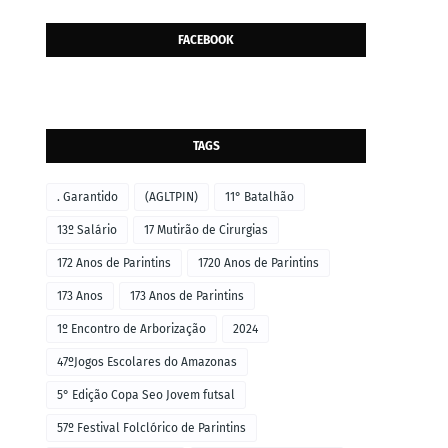
FACEBOOK
TAGS
. Garantido
(AGLTPIN)
11° Batalhão
13º Salário
17 Mutirão de Cirurgias
172 Anos de Parintins
1720 Anos de Parintins
173 Anos
173 Anos de Parintins
1º Encontro de Arborização
2024
47ºJogos Escolares do Amazonas
5° Edição Copa Seo Jovem futsal
57º Festival Folclórico de Parintins