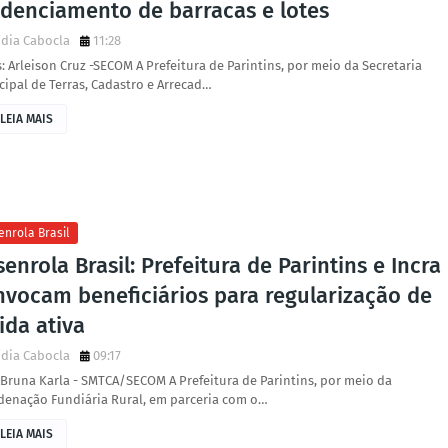
edenciamento de barracas e lotes
dia Cabocla
11:28
: Arleison Cruz -SECOM A Prefeitura de Parintins, por meio da Secretaria
ipal de Terras, Cadastro e Arrecad…
LEIA MAIS
enrola Brasil
enrola Brasil: Prefeitura de Parintins e Incra
nvocam beneficiários para regularização de
ida ativa
dia Cabocla
09:17
 Bruna Karla - SMTCA/SECOM A Prefeitura de Parintins, por meio da
denação Fundiária Rural, em parceria com o…
LEIA MAIS