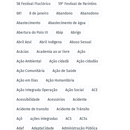
58 Festival Floclórico
59° Festival de Parintins
6X1
8 de janeiro
Abandono
Abanodono
Abastecimento
Abastecimento de água
Abertura do Polo III
Abip
Abrigo
Abril Azul
Abril Indígena
Abuso Sexual
Acácias
Academia ao ar livre
Ação
Ação Ambiental
Ação cidadã
Ação cidadão
Ação Comunitária
Ação de Saúde
Ação em Dias
Ação Humanitária
Ação Integrada Operação
Ação Social
ACE
Acessibilidade
Acessórios
Acidente
Acidente de transito
Acidente de Trânsito
Açõ
ações integradas
ACS
ACSs
Adaf
AdaptaCidade
Administração Pública