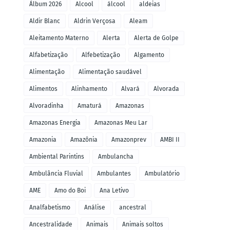
Álbum 2026
Alcool
álcool
aldeias
Aldir Blanc
Aldrin Verçosa
Aleam
Aleitamento Materno
Alerta
Alerta de Golpe
Alfabetização
Alfebetização
Algamento
Alimentação
Alimentação saudável
Alimentos
Alinhamento
Alvará
Alvorada
Alvoradinha
Amaturá
Amazonas
Amazonas Energia
Amazonas Meu Lar
Amazonia
Amazônia
Amazonprev
AMBI II
Ambiental Parintins
Ambulancha
Ambulância Fluvial
Ambulantes
Ambulatório
AME
Amo do Boi
Ana Letivo
Analfabetismo
Análise
ancestral
Ancestralidade
Animais
Animais soltos