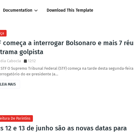
Documentation
Download This Template
iça
F começa a interrogar Bolsonaro e mais 7 réu
 trama golpista
dia Cabocla
12:12
 STF O Supremo Tribunal Federal (STF) começa na tarde desta segunda-feira 
errogatório do ex-presidente Ja…
LEIA MAIS
eitura De Parintins
s 12 e 13 de junho são as novas datas para