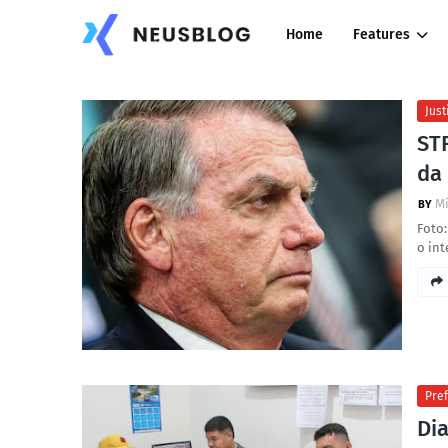
Home
Features
Just
ST
da
Mí
Foto:
o int
Pref
Dia