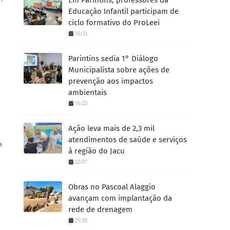
Em Parintins, professores da
Educação Infantil participam de
ciclo formativo do ProLeei
16:33
Parintins sedia 1° Diálogo
Municipalista sobre ações de
prevenção aos impactos
ambientais
16:22
Ação leva mais de 2,3 mil
atendimentos de saúde e serviços
a
à região do Jacu
22:07
Obras no Pascoal Alaggio
avançam com implantação da
rede de drenagem
21:30