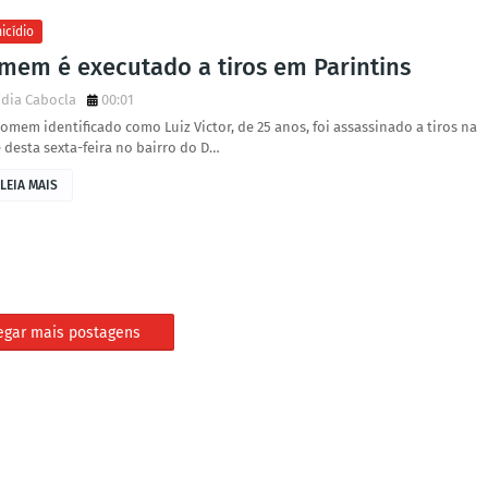
icídio
mem é executado a tiros em Parintins
dia Cabocla
00:01
mem identificado como Luiz Victor, de 25 anos, foi assassinado a tiros na
 desta sexta-feira no bairro do D…
LEIA MAIS
egar mais postagens