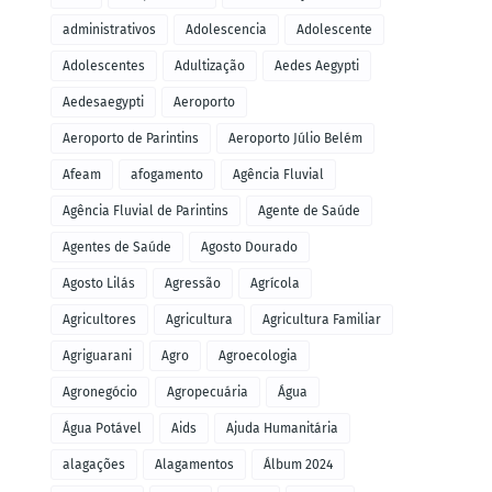
administrativos
Adolescencia
Adolescente
Adolescentes
Adultização
Aedes Aegypti
Aedesaegypti
Aeroporto
Aeroporto de Parintins
Aeroporto Júlio Belém
Afeam
afogamento
Agência Fluvial
Agência Fluvial de Parintins
Agente de Saúde
Agentes de Saúde
Agosto Dourado
Agosto Lilás
Agressão
Agrícola
Agricultores
Agricultura
Agricultura Familiar
Agriguarani
Agro
Agroecologia
Agronegócio
Agropecuária
Água
Água Potável
Aids
Ajuda Humanitária
alagações
Alagamentos
Álbum 2024