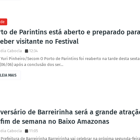
ade
to de Parintins está aberto e preparado par
eber visitante no Festival
dia Cabocla
12:34
 Yuri Pinheiro/Secom O Porto de Parintins foi reaberto na tarde desta sexta
 (06/06) após a conclusão dos ser…
LEIA MAIS
versário de Barreirinha será a grande atraçã
 fim de semana no Baixo Amazonas
dia Cabocla
11:05
 Prefeitura de Barreirinha Barreirinha vai celebrar na próxima segunda-feira