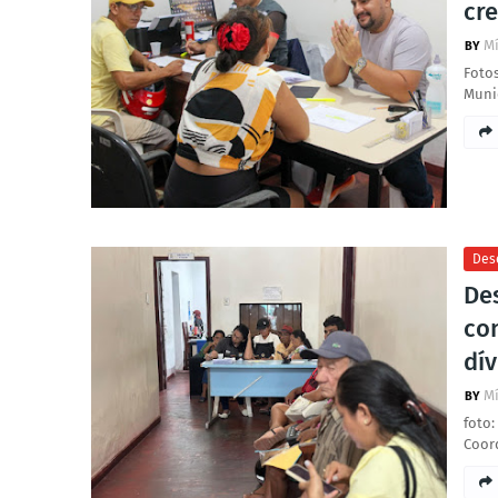
cr
Mí
Fotos
Munic
Des
Des
co
dív
Mí
foto:
Coor