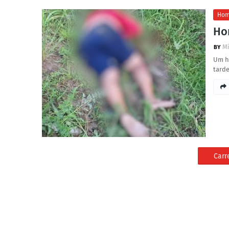
Hom
Ho
Mí
Um ho
tarde
Carr