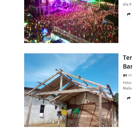
dia 9
Te
Bar
Mí
Foto:
Maloc