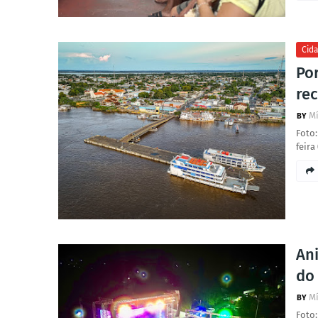
Cid
Por
rec
Mí
Foto:
feira
Ani
do
Mí
Foto: