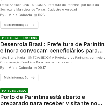
lotes
Fotos: Arleison Cruz -SECOM A Prefeitura de Parintins, por meio da
Secretaria Municipal de Terras, Cadastro e Arrecad…
By -
Mídia Cabocla
11:28
Mais informação
PREFEITURA DE PARINTINS
Desenrola Brasil: Prefeitura de Parintin
e Incra convocam beneficiários para
regularização de dívida ativa
foto: Bruna Karla - SMTCA/SECOM A Prefeitura de Parintins, por meio 
Coordenação Fundiária Rural, em parceria com o…
By -
Mídia Cabocla
09:17
Mais informação
PORTO DA CIDADE
Porto de Parintins está aberto e
preparado para receber visitante no