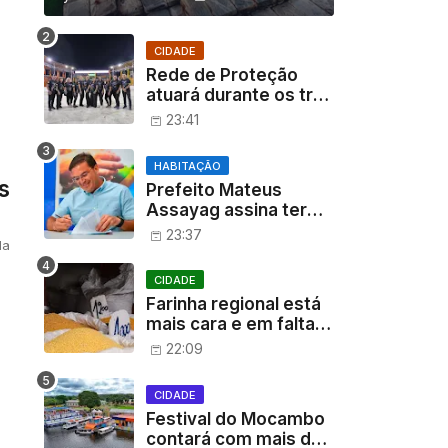
CIDADE
Rede de Proteção
atuará durante os três
dias do XXI Festival do
23:41
Mocambo do Arari
HABITAÇÃO
s
Prefeito Mateus
Assayag assina termo
que transfere
23:37
da
Residencial Parintins
ao município e
CIDADE
garante moradia para
Farinha regional está
cerca de 1.500
mais cara e em falta
famílias
em Parintins
22:09
CIDADE
Festival do Mocambo
contará com mais de