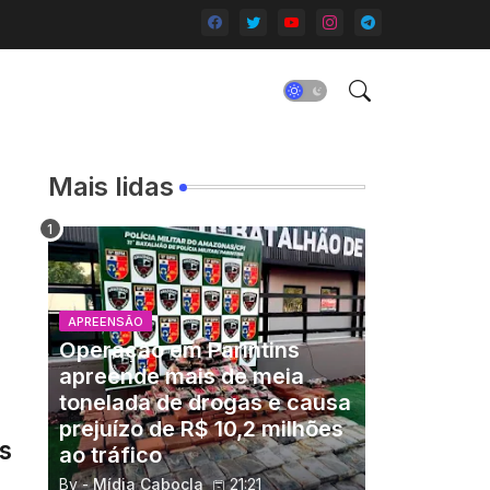
Mais lidas
APREENSÃO
Operação em Parintins
apreende mais de meia
tonelada de drogas e causa
prejuízo de R$ 10,2 milhões
s
ao tráfico
By -
Mídia Cabocla
21:21