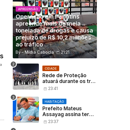
APREENSÃO
Operação em Parintins
apreende mais de meia
tonelada de drogas e causa
prejuízo de R$ 10,2 milhões
ao tráfico
By -
Mídia Cabocla
21:21
s
a
CIDADE
Rede de Proteção
atuará durante os três
dias do XXI Festival do
23:41
Mocambo do Arari
HABITAÇÃO
Prefeito Mateus
Assayag assina termo
que transfere
23:37
Residencial Parintins