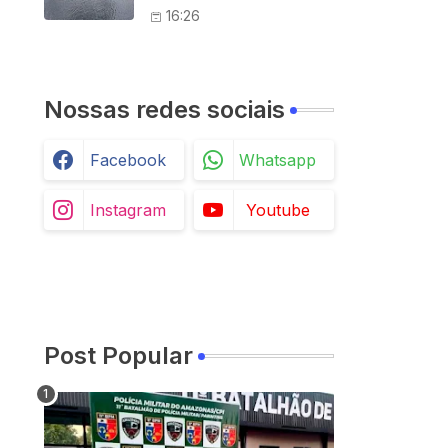
70 profissionais da
16:26
saúde
Nossas redes sociais
Facebook
Whatsapp
Instagram
Youtube
Post Popular