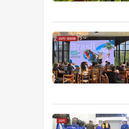
UGPE< SEDURB
UGPE