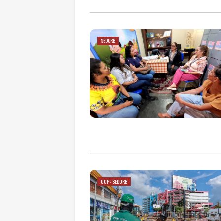
SEDURB
UGP< SEDURB