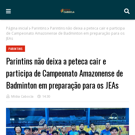
Página inicial
Parintins
Parintins não deixa a peteca cair e participa
de Campeonato Amazonense de Badminton em preparação para os
JEAs
PARINTINS
Parintins não deixa a peteca cair e
participa de Campeonato Amazonense de
Badminton em preparação para os JEAs
Mídia Cabocla
14:30