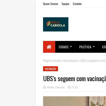
Quem Somos
Equipe
Contato
CIDADE
POLÍTICA
ED
Página inicial
VAcinação
UBS's seguem com v
VACINAÇÃO
UBS's seguem com vacinação
Mídia Cabocla
21:22